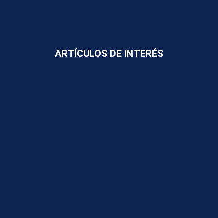
ARTÍCULOS DE INTERÉS
Eficiencia operativa: cómo la elección del medio
de contraste mejora la rotación de pacientes
en centros privados ecuatorianos
14 de January de 2026
No Comments